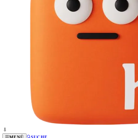
MENÜ
SUCHE