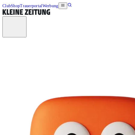
Club
Shop
Trauerportal
Werbung