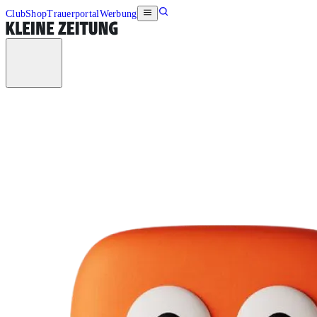
Club
Shop
Trauerportal
Werbung