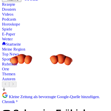
Rezepte
Dossiers
Videos
Podcasts
Horoskope
Spiele
E-Paper
Wetter
Startseite
Meine Region
Top News
Sport
Rubriken
Orte
Themen
Autoren
Kleine Zeitung als bevorzugte Google-Quelle hinzufügen.
Chronik