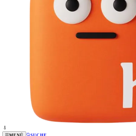
MENÜ
SUCHE