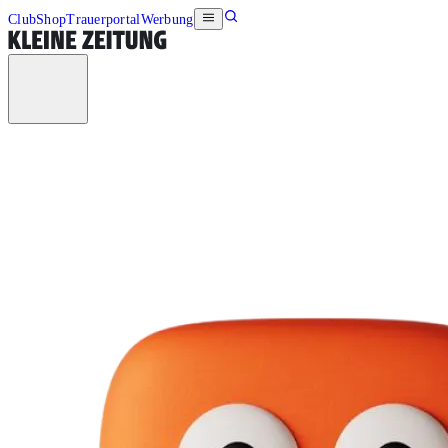
Club
Shop
Trauerportal
Werbung