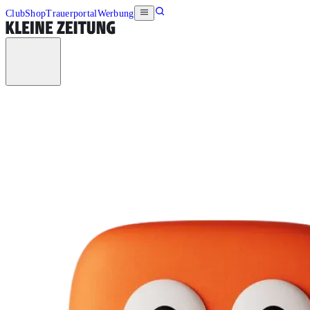
Club
Shop
Trauerportal
Werbung