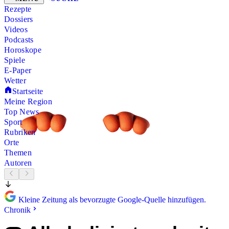
Rezepte
Dossiers
Videos
Podcasts
Horoskope
Spiele
E-Paper
Wetter
Startseite
Meine Region
Top News
Sport
Rubriken
Orte
Themen
Autoren
Kleine Zeitung als bevorzugte Google-Quelle hinzufügen.
Chronik