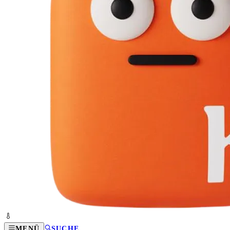
MENÜ
SUCHE