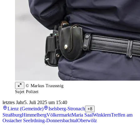
© Markus Traussnig
Sujet Polizei
letztes Jahr
5. Juli 2025 um 15:40
Lienz (Gemeinde)
Iselsberg-Stronach
+8
Straßburg
Himmelberg
Völkermarkt
Maria Saal
Winklern
Treffen am
Ossiacher See
Irdning-Donnersbachtal
Oberwölz