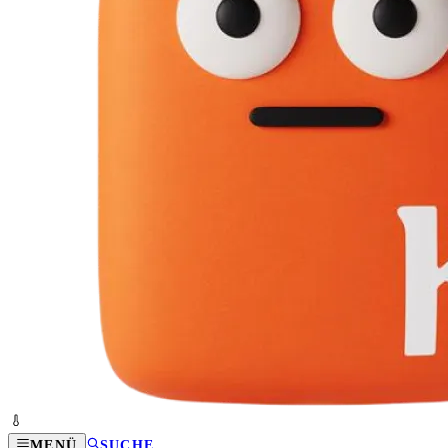
MENÜ
SUCHE