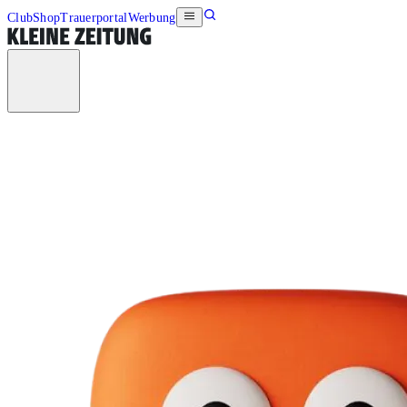
Club
Shop
Trauerportal
Werbung