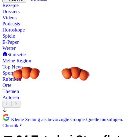
Rezepte
Dossiers
Videos
Podcasts
Horoskope
Spiele
E-Paper
Wetter
Startseite
Meine Region
Top News
Sport
Rubriken
Orte
Themen
Autoren
Kleine Zeitung als bevorzugte Google-Quelle hinzufügen.
Chronik