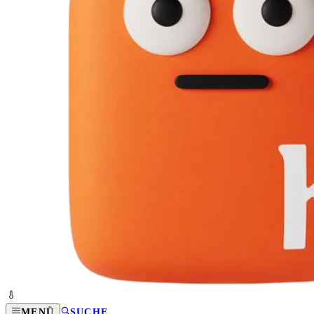
MENÜ
SUCHE