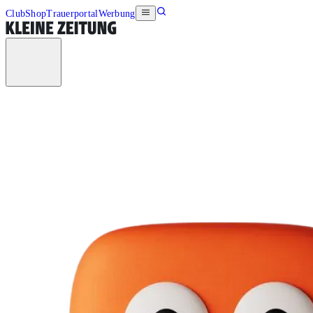
Club
Shop
Trauerportal
Werbung