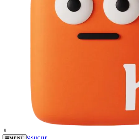
MENÜ
SUCHE