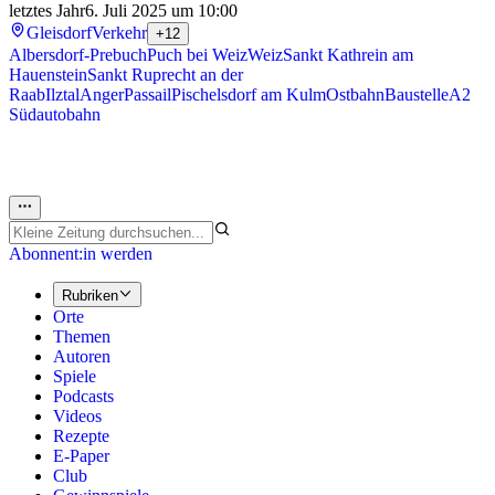
letztes Jahr
6. Juli 2025 um 10:00
Gleisdorf
Verkehr
+12
Albersdorf-Prebuch
Puch bei Weiz
Weiz
Sankt Kathrein am
Hauenstein
Sankt Ruprecht an der
Raab
Ilztal
Anger
Passail
Pischelsdorf am Kulm
Ostbahn
Baustelle
A2
Südautobahn
Abonnent:in werden
Rubriken
Orte
Themen
Autoren
Spiele
Podcasts
Videos
Rezepte
E-Paper
Club