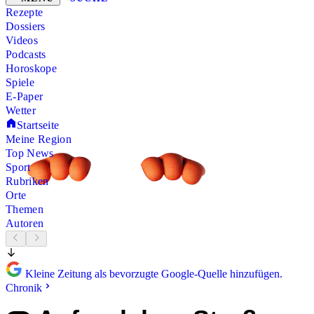
Rezepte
Dossiers
Videos
Podcasts
Horoskope
Spiele
E-Paper
Wetter
Startseite
Meine Region
Top News
Sport
Rubriken
Orte
Themen
Autoren
Kleine Zeitung als bevorzugte Google-Quelle hinzufügen.
Chronik