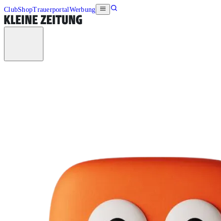
Club
Shop
Trauerportal
Werbung