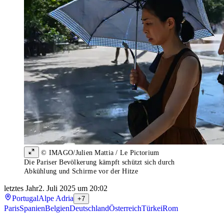
© IMAGO/Julien Mattia / Le Pictorium
Die Pariser Bevölkerung kämpft schützt sich durch
Abkühlung und Schirme vor der Hitze
letztes Jahr
2. Juli 2025 um 20:02
Portugal
Alpe Adria
+7
Paris
Spanien
Belgien
Deutschland
Österreich
Türkei
Rom