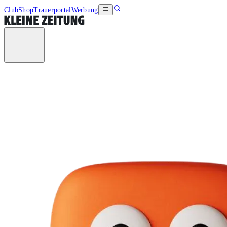
Club
Shop
Trauerportal
Werbung