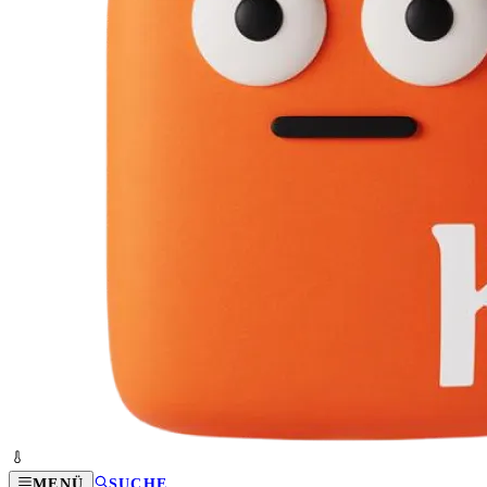
MENÜ
SUCHE