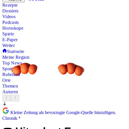
Rezepte
Dossiers
Videos
Podcasts
Horoskope
Spiele
E-Paper
Wetter
Startseite
Meine Region
Top News
Sport
Rubriken
Orte
Themen
Autoren
Kleine Zeitung als bevorzugte Google-Quelle hinzufügen.
Chronik