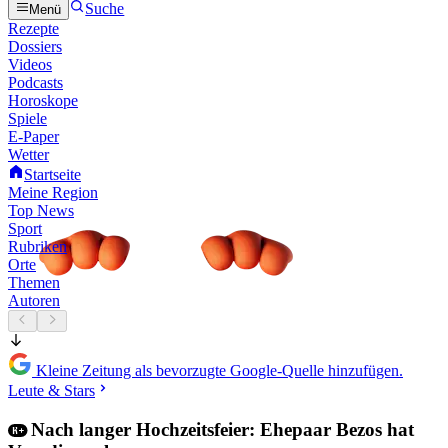
Suche
Menü
Rezepte
Dossiers
Videos
Podcasts
Horoskope
Spiele
E-Paper
Wetter
Startseite
Meine Region
Top News
Sport
Rubriken
Orte
Themen
Autoren
Kleine Zeitung als bevorzugte Google-Quelle hinzufügen.
Leute & Stars
Nach langer Hochzeitsfeier: Ehepaar Bezos hat