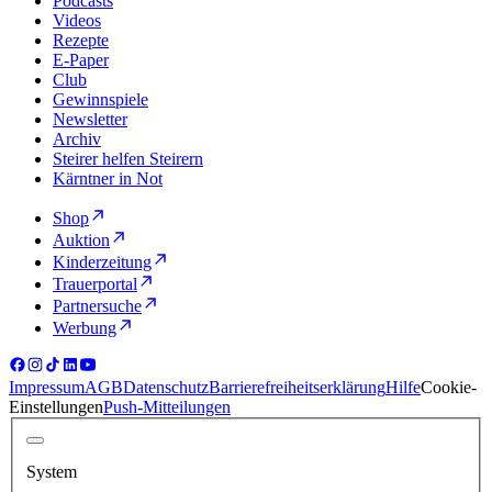
Podcasts
Videos
Rezepte
E-Paper
Club
Gewinnspiele
Newsletter
Archiv
Steirer helfen Steirern
Kärntner in Not
Shop
Auktion
Kinderzeitung
Trauerportal
Partnersuche
Werbung
Impressum
AGB
Datenschutz
Barrierefreiheitserklärung
Hilfe
Cookie-
Einstellungen
Push-Mitteilungen
System