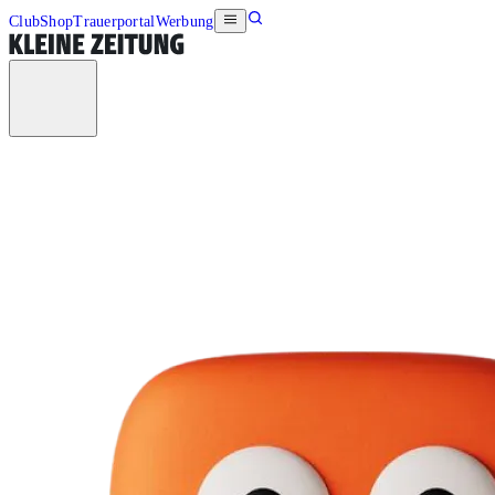
Club
Shop
Trauerportal
Werbung