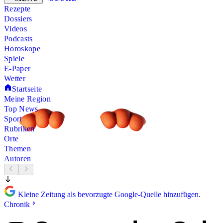
Rezepte
Dossiers
Videos
Podcasts
Horoskope
Spiele
E-Paper
Wetter
Startseite
Meine Region
Top News
Sport
Rubriken
Orte
Themen
Autoren
Kleine Zeitung als bevorzugte Google-Quelle hinzufügen.
Chronik