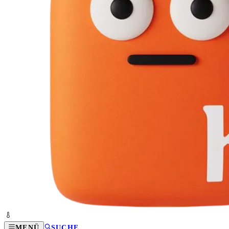
MENÜ
SUCHE