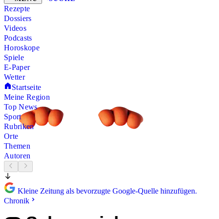
Rezepte
Dossiers
Videos
Podcasts
Horoskope
Spiele
E-Paper
Wetter
Startseite
Meine Region
Top News
Sport
Rubriken
Orte
Themen
Autoren
Kleine Zeitung als bevorzugte Google-Quelle hinzufügen.
Chronik