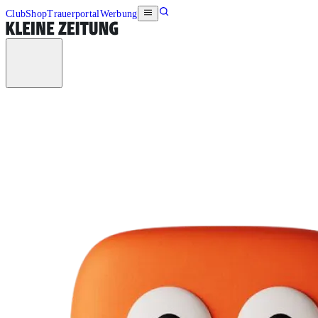
Club
Shop
Trauerportal
Werbung