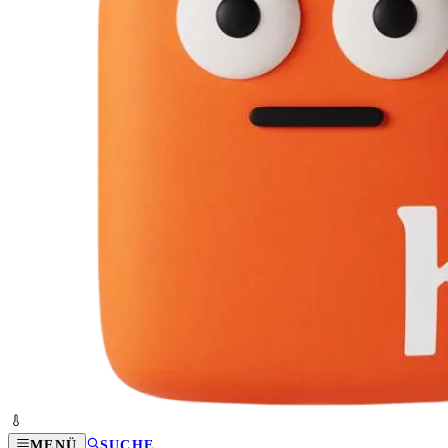
MENÜ
SUCHE