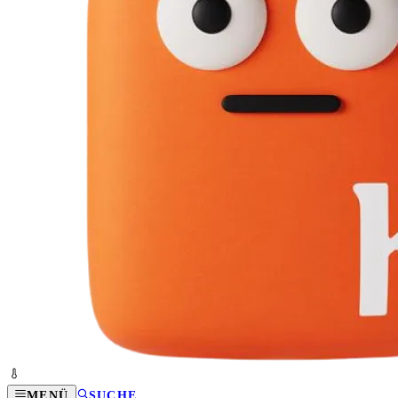
MENÜ
SUCHE