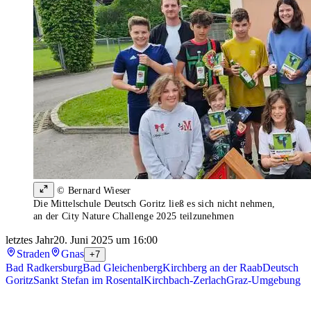
© Bernard Wieser
Die Mittelschule Deutsch Goritz ließ es sich nicht nehmen,
an der City Nature Challenge 2025 teilzunehmen
letztes Jahr
20. Juni 2025 um 16:00
Straden
Gnas
+7
Bad Radkersburg
Bad Gleichenberg
Kirchberg an der Raab
Deutsch
Goritz
Sankt Stefan im Rosental
Kirchbach-Zerlach
Graz-Umgebung