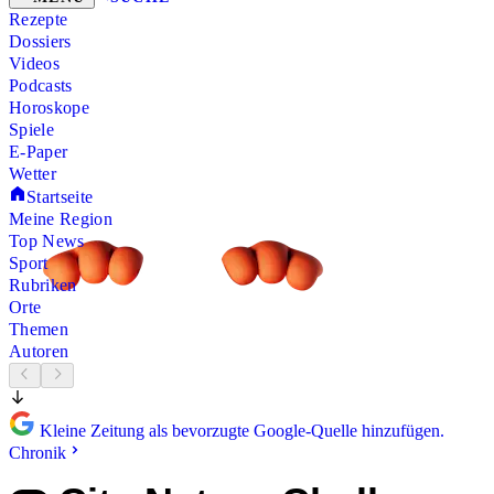
Rezepte
Dossiers
Videos
Podcasts
Horoskope
Spiele
E-Paper
Wetter
Startseite
Meine Region
Top News
Sport
Rubriken
Orte
Themen
Autoren
Kleine Zeitung als bevorzugte Google-Quelle hinzufügen.
Chronik