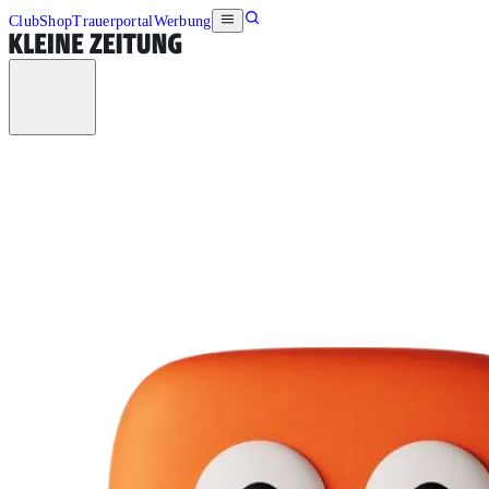
Club
Shop
Trauerportal
Werbung