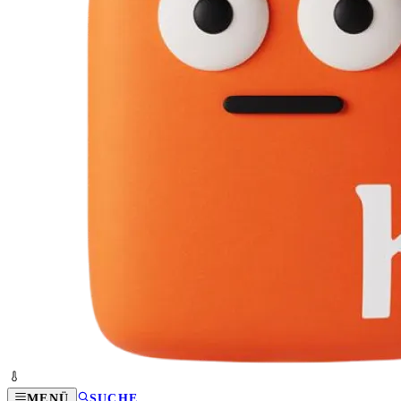
MENÜ
SUCHE