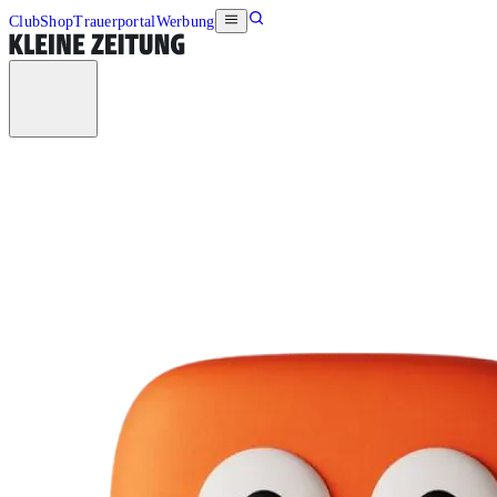
Club
Shop
Trauerportal
Werbung