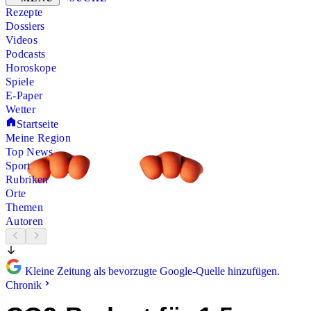
Rezepte
Dossiers
Videos
Podcasts
Horoskope
Spiele
E-Paper
Wetter
Startseite
Meine Region
Top News
Sport
Rubriken
Orte
Themen
Autoren
Kleine Zeitung als bevorzugte Google-Quelle hinzufügen.
Chronik