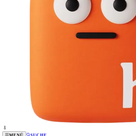
MENÜ
SUCHE