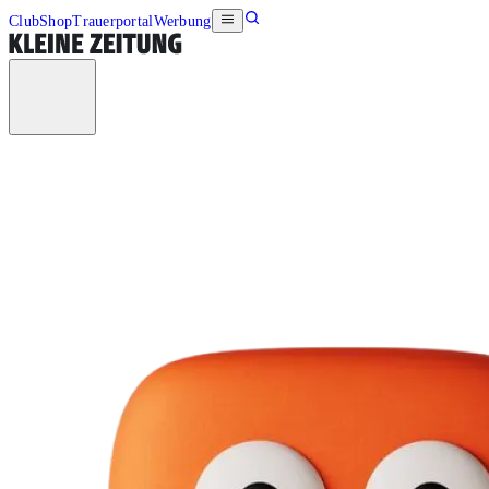
Club
Shop
Trauerportal
Werbung