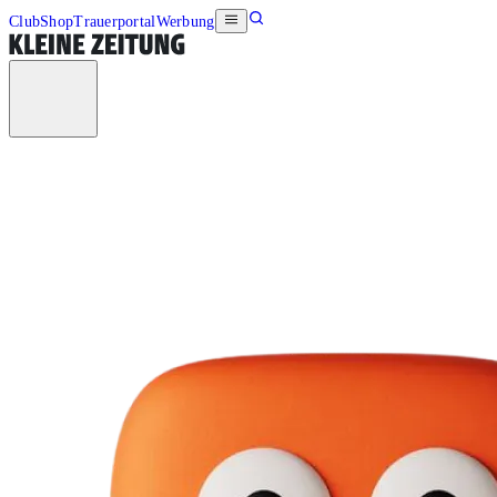
Club
Shop
Trauerportal
Werbung