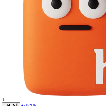
MENÜ
SUCHE