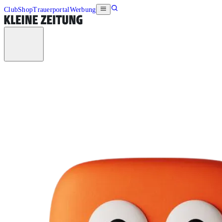
Club
Shop
Trauerportal
Werbung