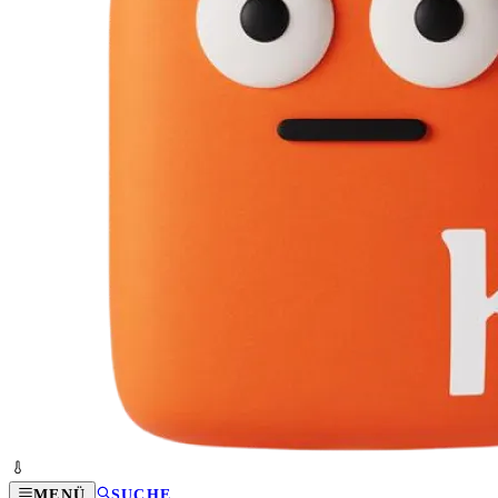
MENÜ
SUCHE