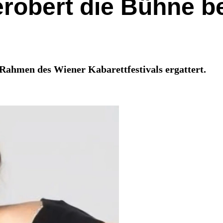
erobert die Bühne b
 Rahmen des Wiener Kabarettfestivals ergattert.