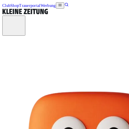
Club
Shop
Trauerportal
Werbung