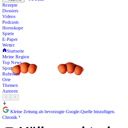
Rezepte
Dossiers
Videos
Podcasts
Horoskope
Spiele
E-Paper
Wetter
Startseite
Meine Region
Top News
Sport
Rubriken
Orte
Themen
Autoren
Kleine Zeitung als bevorzugte Google-Quelle hinzufügen.
Chronik