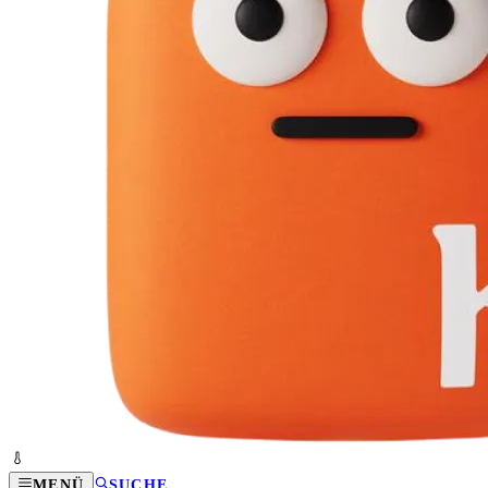
MENÜ
SUCHE