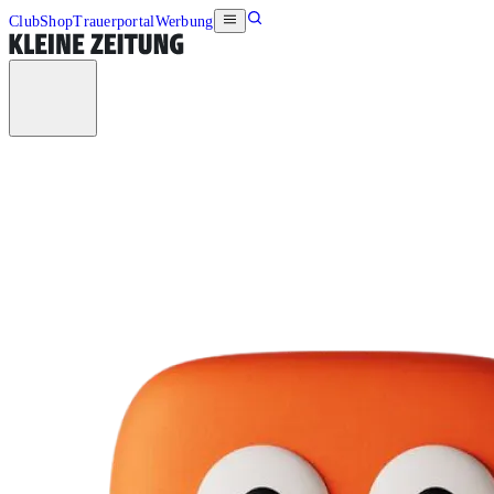
Club
Shop
Trauerportal
Werbung