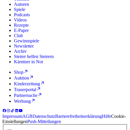
Autoren
Spiele
Podcasts
Videos
Rezepte
E-Paper
Club
Gewinnspiele
Newsletter
Archiv
Steirer helfen Steirern
Kärntner in Not
Shop
Auktion
Kinderzeitung
Trauerportal
Partnersuche
Werbung
Impressum
AGB
Datenschutz
Barrierefreiheitserklärung
Hilfe
Cookie-
Einstellungen
Push-Mitteilungen