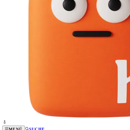
MENÜ
SUCHE