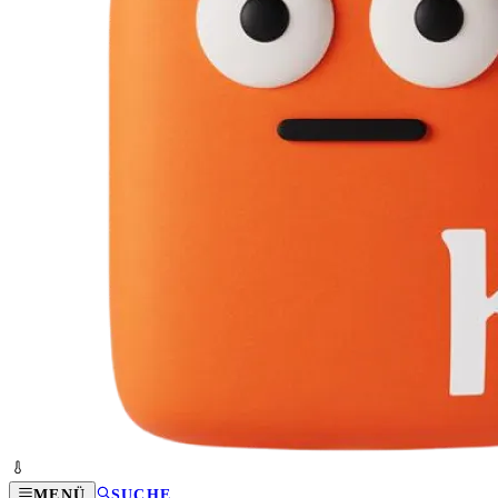
MENÜ
SUCHE