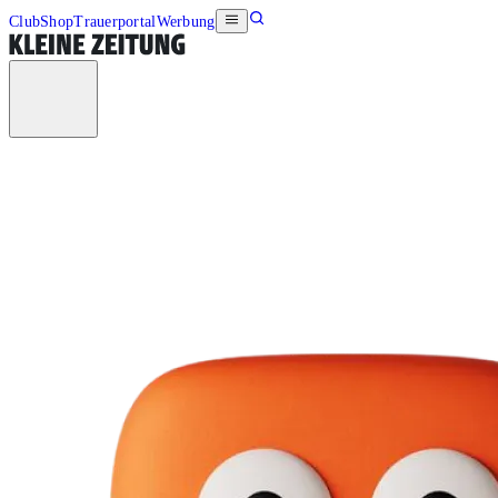
Club
Shop
Trauerportal
Werbung