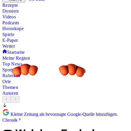
Rezepte
Dossiers
Videos
Podcasts
Horoskope
Spiele
E-Paper
Wetter
Startseite
Meine Region
Top News
Sport
Rubriken
Orte
Themen
Autoren
Kleine Zeitung als bevorzugte Google-Quelle hinzufügen.
Chronik