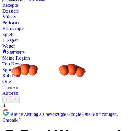
Rezepte
Dossiers
Videos
Podcasts
Horoskope
Spiele
E-Paper
Wetter
Startseite
Meine Region
Top News
Sport
Rubriken
Orte
Themen
Autoren
Kleine Zeitung als bevorzugte Google-Quelle hinzufügen.
Chronik