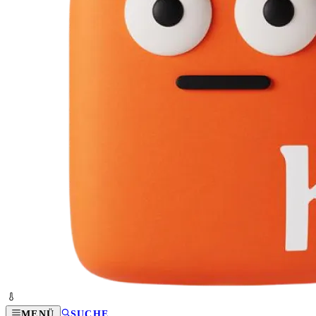
MENÜ
SUCHE