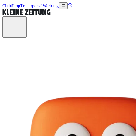
Club
Shop
Trauerportal
Werbung