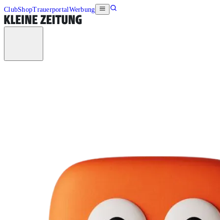
Club
Shop
Trauerportal
Werbung