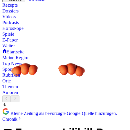
Rezepte
Dossiers
Videos
Podcasts
Horoskope
Spiele
E-Paper
Wetter
Startseite
Meine Region
Top News
Sport
Rubriken
Orte
Themen
Autoren
Kleine Zeitung als bevorzugte Google-Quelle hinzufügen.
Chronik