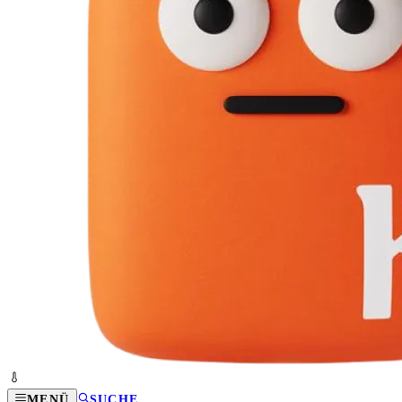
MENÜ
SUCHE