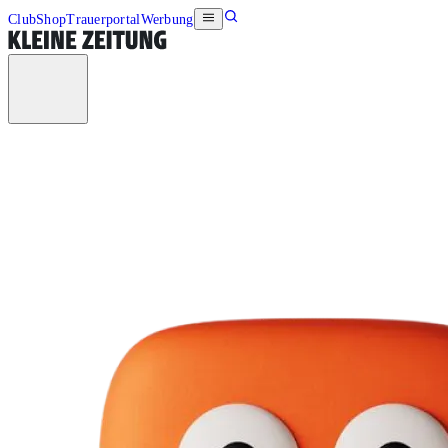
Club
Shop
Trauerportal
Werbung