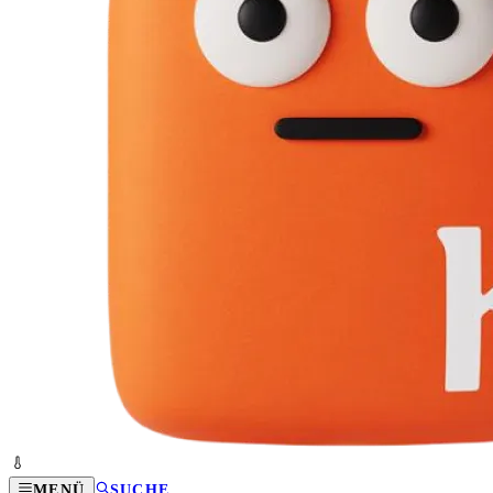
MENÜ
SUCHE