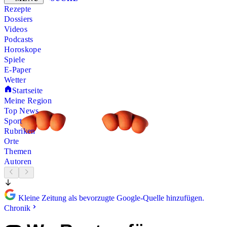
Rezepte
Dossiers
Videos
Podcasts
Horoskope
Spiele
E-Paper
Wetter
Startseite
Meine Region
Top News
Sport
Rubriken
Orte
Themen
Autoren
Kleine Zeitung als bevorzugte Google-Quelle hinzufügen.
Chronik