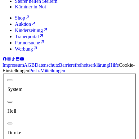
Steirer helfen Steirern
Kärntner in Not
Shop
Auktion
Kinderzeitung
Trauerportal
Partnersuche
Werbung
Impressum
AGB
Datenschutz
Barrierefreiheitserklärung
Hilfe
Cookie-
Einstellungen
Push-Mitteilungen
System
Hell
Dunkel