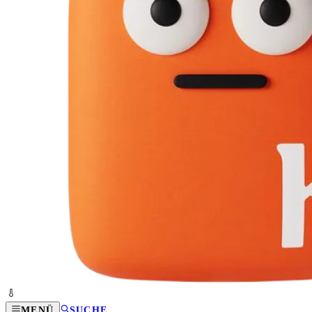
MENÜ
SUCHE