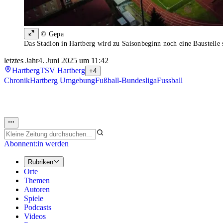
© Gepa
Das Stadion in Hartberg wird zu Saisonbeginn noch eine Baustelle 
letztes Jahr
4. Juni 2025 um 11:42
Hartberg
TSV Hartberg
+4
Chronik
Hartberg Umgebung
Fußball-Bundesliga
Fussball
Abonnent:in werden
Rubriken
Orte
Themen
Autoren
Spiele
Podcasts
Videos