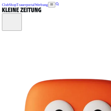
Club
Shop
Trauerportal
Werbung