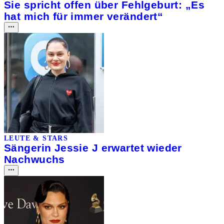
Sie spricht offen über Fehlgeburt: „Es
hat mich für immer verändert“
LEUTE & STARS
Sängerin Jessie J erwartet wieder
Nachwuchs