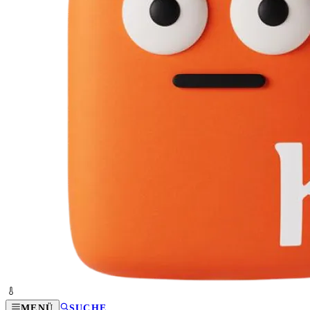
MENÜ
SUCHE