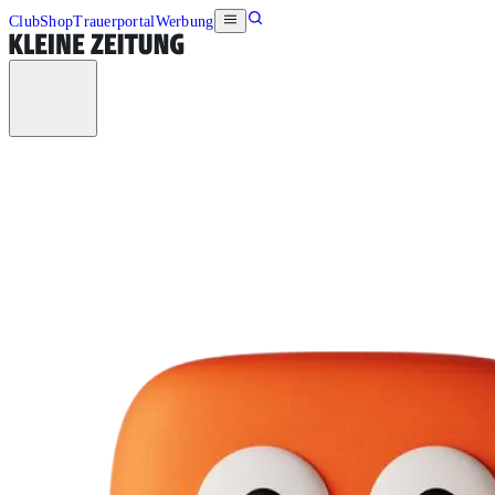
Club
Shop
Trauerportal
Werbung