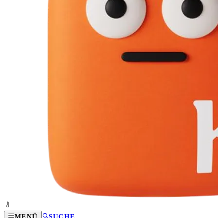
MENÜ
SUCHE