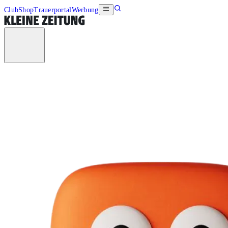
Club
Shop
Trauerportal
Werbung