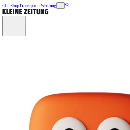
Club
Shop
Trauerportal
Werbung