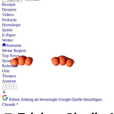
Rezepte
Dossiers
Videos
Podcasts
Horoskope
Spiele
E-Paper
Wetter
Startseite
Meine Region
Top News
Sport
Rubriken
Orte
Themen
Autoren
Kleine Zeitung als bevorzugte Google-Quelle hinzufügen.
Chronik