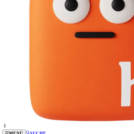
MENÜ
SUCHE