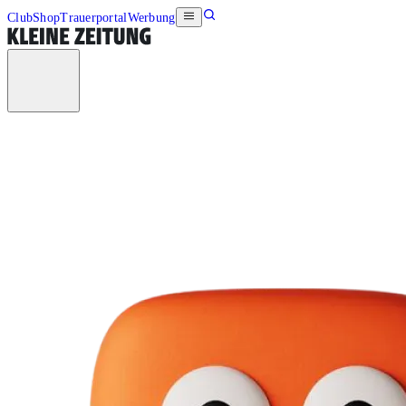
Club
Shop
Trauerportal
Werbung