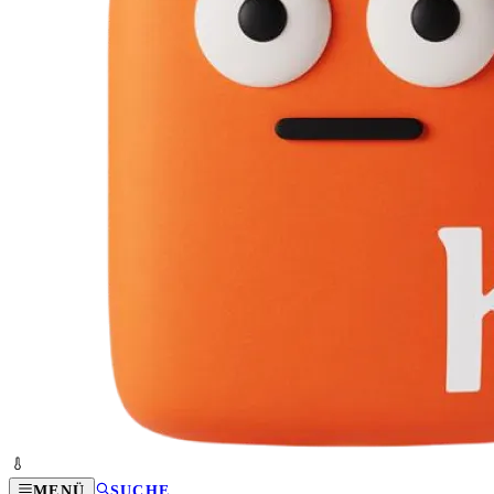
MENÜ
SUCHE