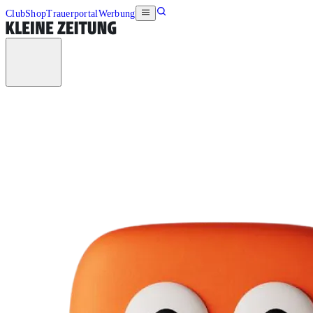
Club
Shop
Trauerportal
Werbung