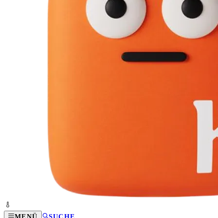
MENÜ
SUCHE