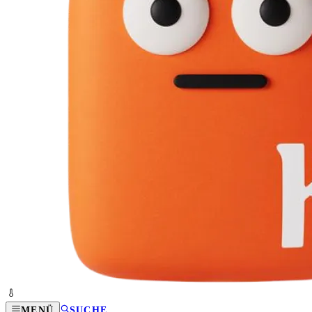
MENÜ
SUCHE