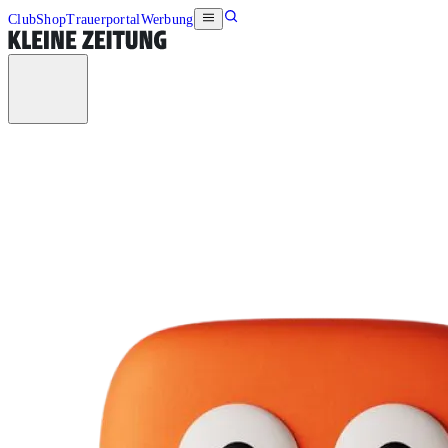
Club
Shop
Trauerportal
Werbung