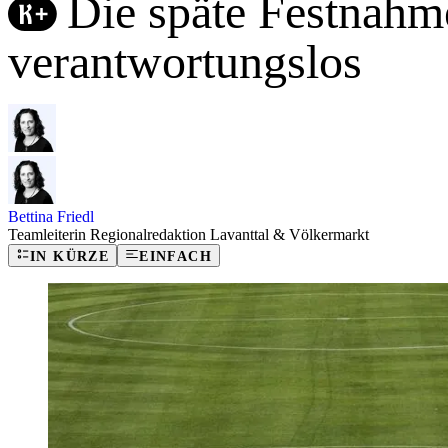
Die späte Festnahm
verantwortungslos
Bettina Friedl
Teamleiterin Regionalredaktion Lavanttal & Völkermarkt
IN KÜRZE
EINFACH