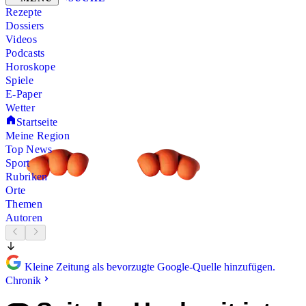
Rezepte
Dossiers
Videos
Podcasts
Horoskope
Spiele
E-Paper
Wetter
Startseite
Meine Region
Top News
Sport
Rubriken
Orte
Themen
Autoren
Kleine Zeitung als bevorzugte Google-Quelle hinzufügen.
Chronik