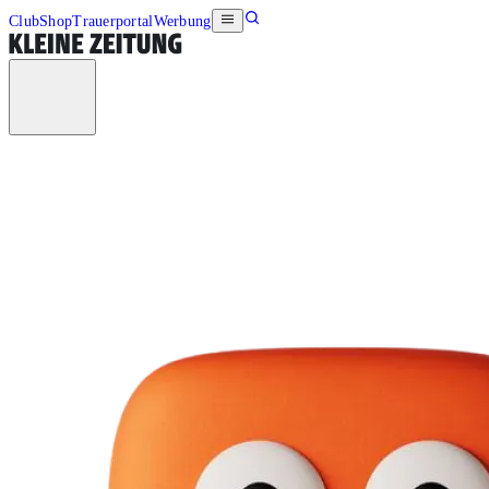
Club
Shop
Trauerportal
Werbung