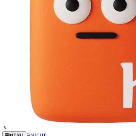
MENÜ
SUCHE