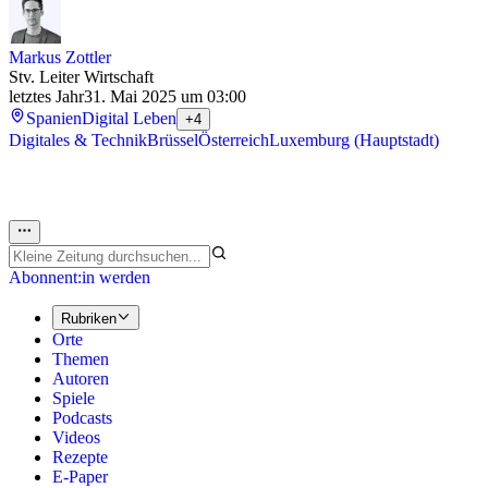
Markus Zottler
Stv. Leiter Wirtschaft
letztes Jahr
31. Mai 2025 um 03:00
Spanien
Digital Leben
+4
Digitales & Technik
Brüssel
Österreich
Luxemburg (Hauptstadt)
Abonnent:in werden
Rubriken
Orte
Themen
Autoren
Spiele
Podcasts
Videos
Rezepte
E-Paper