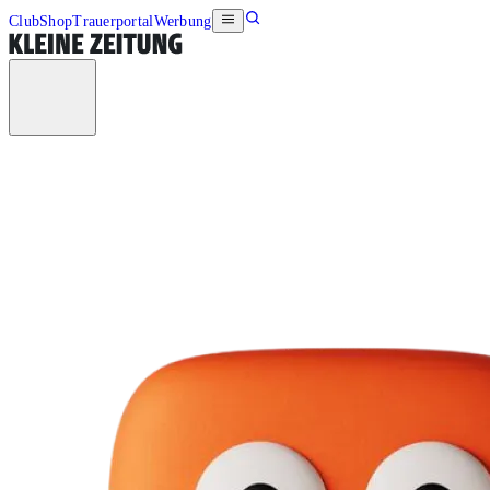
Club
Shop
Trauerportal
Werbung