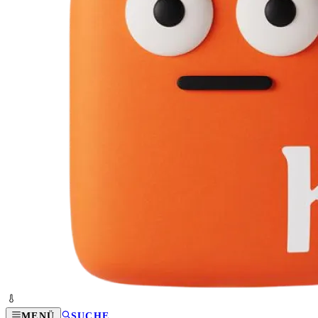
MENÜ
SUCHE