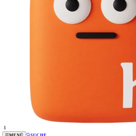
MENÜ
SUCHE