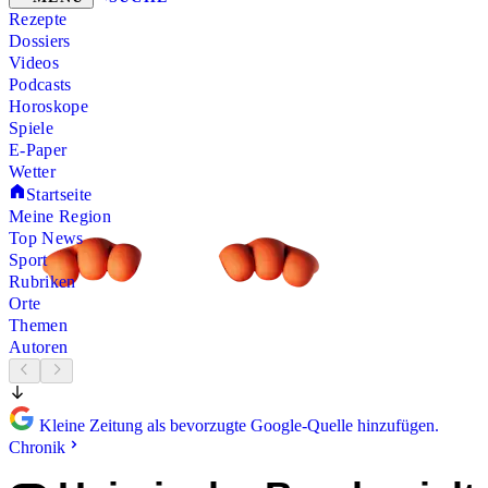
Rezepte
Dossiers
Videos
Podcasts
Horoskope
Spiele
E-Paper
Wetter
Startseite
Meine Region
Top News
Sport
Rubriken
Orte
Themen
Autoren
Kleine Zeitung als bevorzugte Google-Quelle hinzufügen.
Chronik