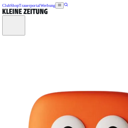
Club
Shop
Trauerportal
Werbung