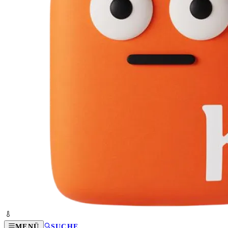
MENÜ
SUCHE