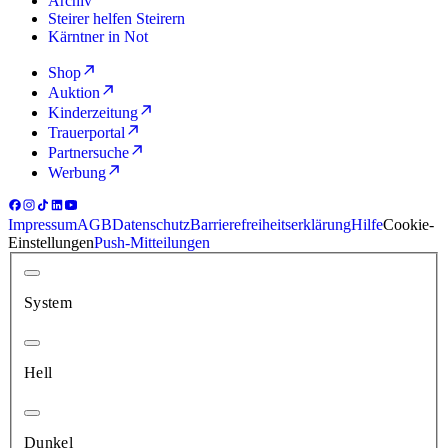
Archiv
Steirer helfen Steirern
Kärntner in Not
Shop
Auktion
Kinderzeitung
Trauerportal
Partnersuche
Werbung
Impressum
AGB
Datenschutz
Barrierefreiheitserklärung
Hilfe
Cookie-
Einstellungen
Push-Mitteilungen
System
Hell
Dunkel