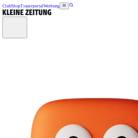
Club
Shop
Trauerportal
Werbung