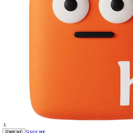
MENÜ
SUCHE