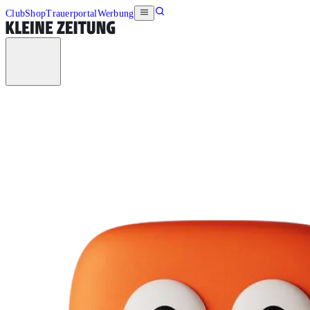
Club
Shop
Trauerportal
Werbung