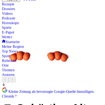
Rezepte
Dossiers
Videos
Podcasts
Horoskope
Spiele
E-Paper
Wetter
Startseite
Meine Region
Top News
Sport
Rubriken
Orte
Themen
Autoren
Kleine Zeitung als bevorzugte Google-Quelle hinzufügen.
Chronik