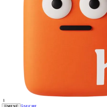
MENÜ
SUCHE