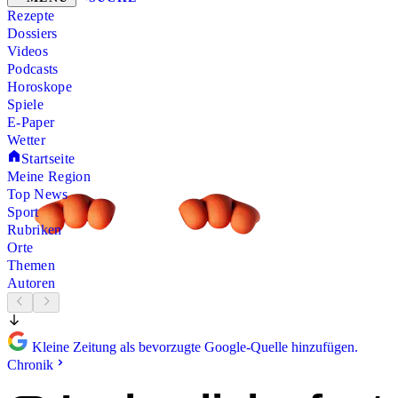
Rezepte
Dossiers
Videos
Podcasts
Horoskope
Spiele
E-Paper
Wetter
Startseite
Meine Region
Top News
Sport
Rubriken
Orte
Themen
Autoren
Kleine Zeitung als bevorzugte Google-Quelle hinzufügen.
Chronik