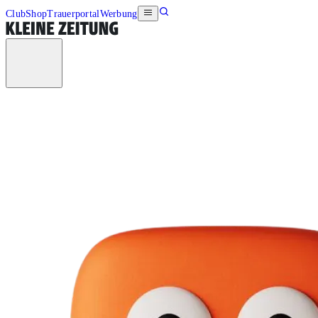
Club
Shop
Trauerportal
Werbung