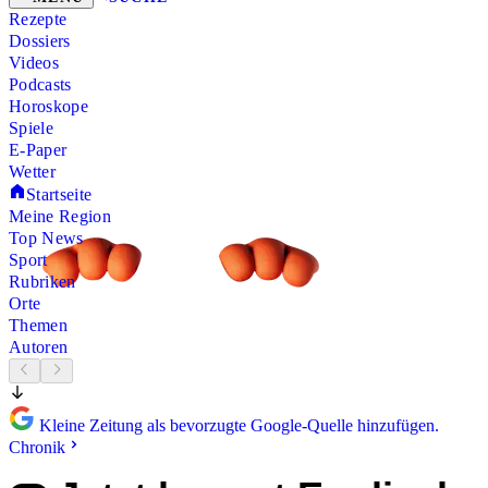
Rezepte
Dossiers
Videos
Podcasts
Horoskope
Spiele
E-Paper
Wetter
Startseite
Meine Region
Top News
Sport
Rubriken
Orte
Themen
Autoren
Kleine Zeitung als bevorzugte Google-Quelle hinzufügen.
Chronik