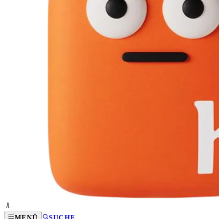
MENÜ
SUCHE