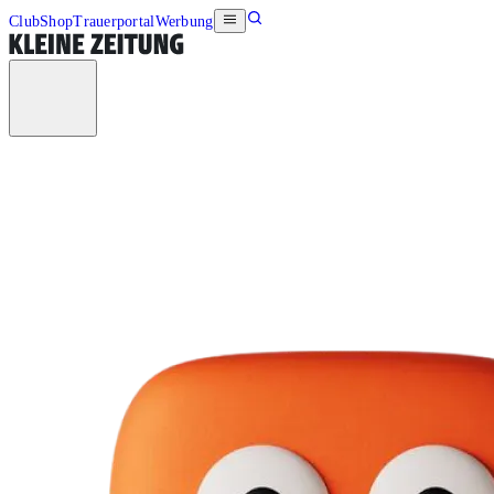
Club
Shop
Trauerportal
Werbung