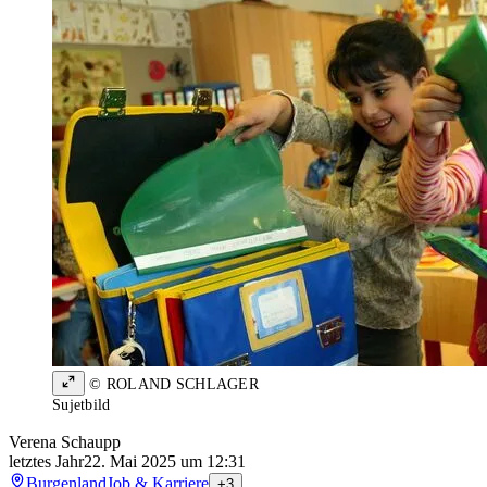
© ROLAND SCHLAGER
Sujetbild
Verena Schaupp
letztes Jahr
22. Mai 2025 um 12:31
Burgenland
Job & Karriere
+3