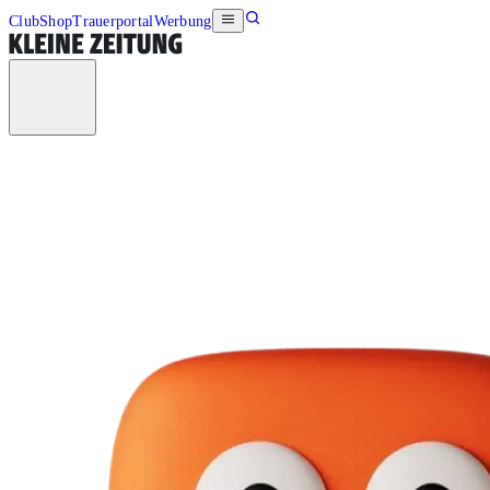
Club
Shop
Trauerportal
Werbung