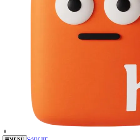
MENÜ
SUCHE