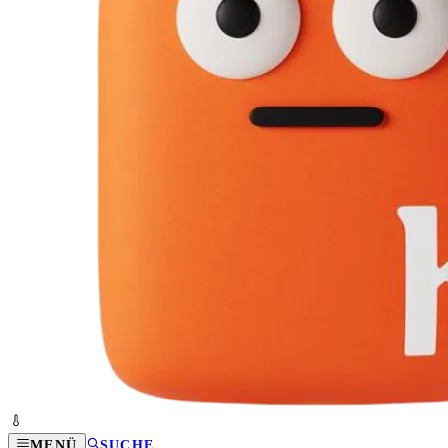
MENÜ
SUCHE