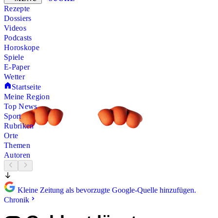
Rezepte
Dossiers
Videos
Podcasts
Horoskope
Spiele
E-Paper
Wetter
Startseite
Meine Region
Top News
Sport
Rubriken
Orte
Themen
Autoren
Kleine Zeitung als bevorzugte Google-Quelle hinzufügen.
Chronik