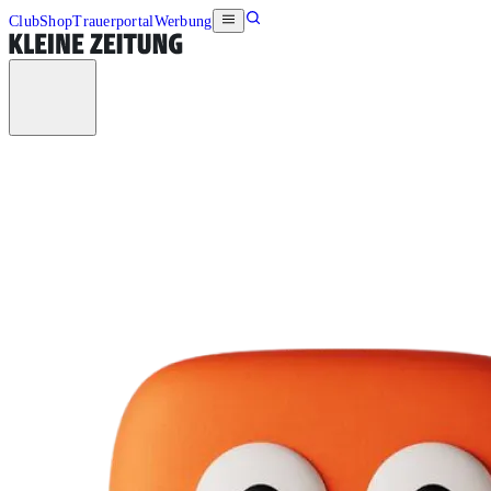
Club
Shop
Trauerportal
Werbung