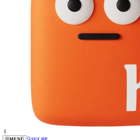
MENÜ
SUCHE