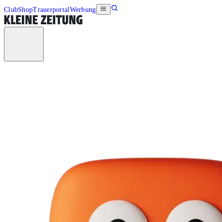
Club
Shop
Trauerportal
Werbung