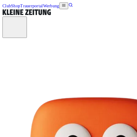
Club
Shop
Trauerportal
Werbung