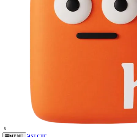
MENÜ
SUCHE