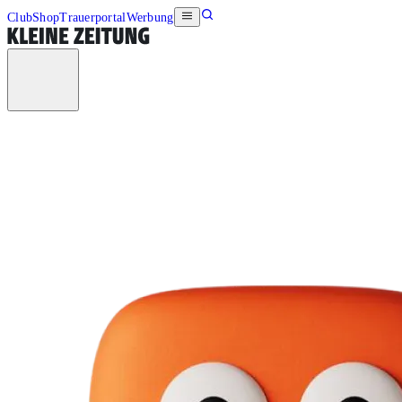
Club
Shop
Trauerportal
Werbung