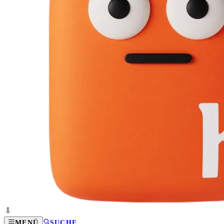
MENÜ
SUCHE