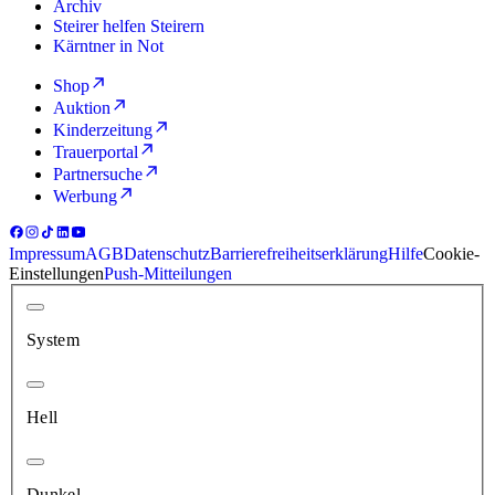
Archiv
Steirer helfen Steirern
Kärntner in Not
Shop
Auktion
Kinderzeitung
Trauerportal
Partnersuche
Werbung
Impressum
AGB
Datenschutz
Barrierefreiheitserklärung
Hilfe
Cookie-
Einstellungen
Push-Mitteilungen
System
Hell
Dunkel