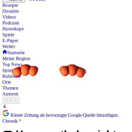
Rezepte
Dossiers
Videos
Podcasts
Horoskope
Spiele
E-Paper
Wetter
Startseite
Meine Region
Top News
Sport
Rubriken
Orte
Themen
Autoren
Kleine Zeitung als bevorzugte Google-Quelle hinzufügen.
Chronik