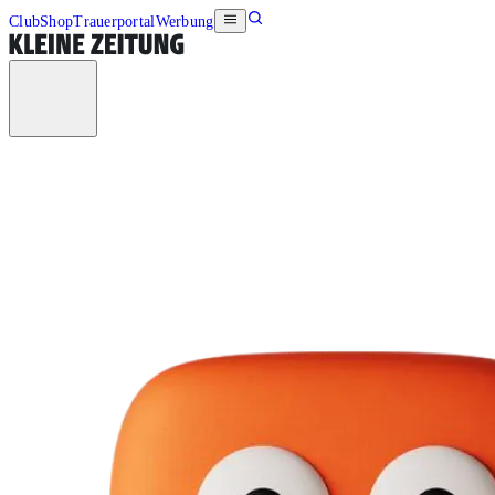
Club
Shop
Trauerportal
Werbung