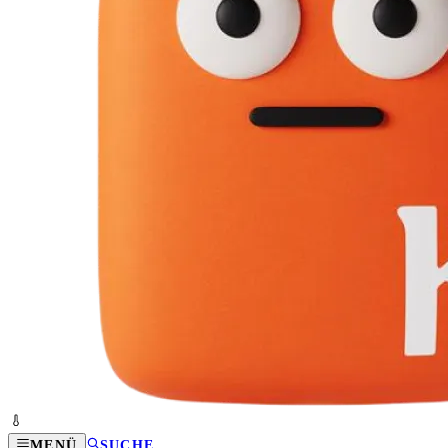
MENÜ
SUCHE