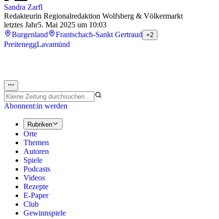
Sandra Zarfl
Redakteurin Regionalredaktion Wolfsberg & Völkermarkt
letztes Jahr
5. Mai 2025 um 10:03
Burgenland
Frantschach-Sankt Gertraud
+2
Preitenegg
Lavamünd
Abonnent:in werden
Rubriken
Orte
Themen
Autoren
Spiele
Podcasts
Videos
Rezepte
E-Paper
Club
Gewinnspiele