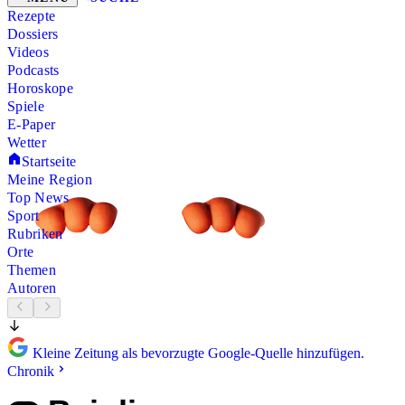
Rezepte
Dossiers
Videos
Podcasts
Horoskope
Spiele
E-Paper
Wetter
Startseite
Meine Region
Top News
Sport
Rubriken
Orte
Themen
Autoren
Kleine Zeitung als bevorzugte Google-Quelle hinzufügen.
Chronik