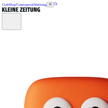
Club
Shop
Trauerportal
Werbung