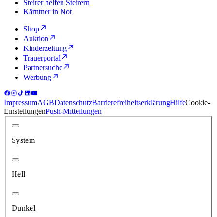
Steirer helfen Steirern
Kärntner in Not
Shop
Auktion
Kinderzeitung
Trauerportal
Partnersuche
Werbung
Impressum
AGB
Datenschutz
Barrierefreiheitserklärung
Hilfe
Cookie-
Einstellungen
Push-Mitteilungen
System
Hell
Dunkel