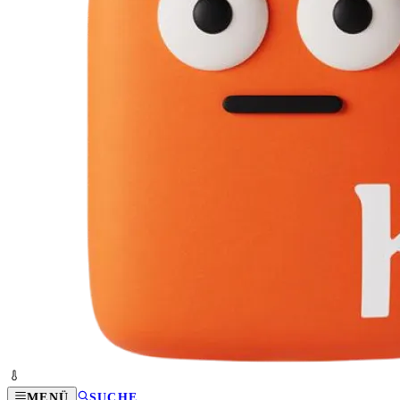
MENÜ
SUCHE