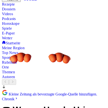
Rezepte
Dossiers
Videos
Podcasts
Horoskope
Spiele
E-Paper
Wetter
Startseite
Meine Region
Top News
Sport
Rubriken
Orte
Themen
Autoren
Kleine Zeitung als bevorzugte Google-Quelle hinzufügen.
Chronik