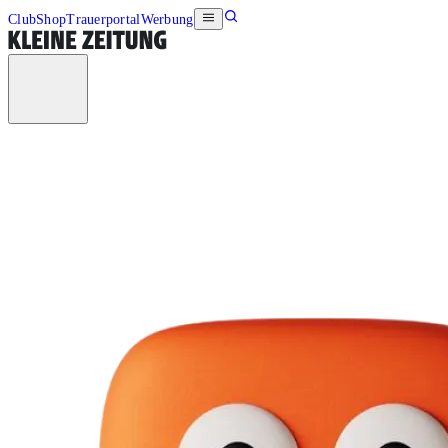
Club
Shop
Trauerportal
Werbung