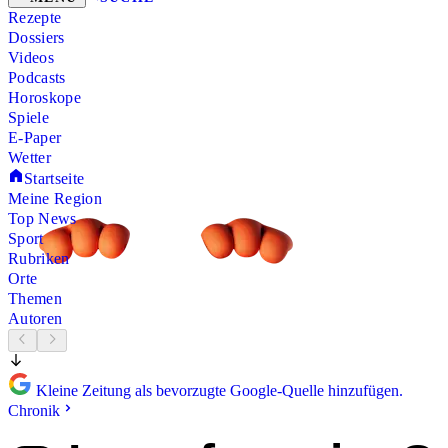
Rezepte
Dossiers
Videos
Podcasts
Horoskope
Spiele
E-Paper
Wetter
Startseite
Meine Region
Top News
Sport
Rubriken
Orte
Themen
Autoren
Kleine Zeitung als bevorzugte Google-Quelle hinzufügen.
Chronik