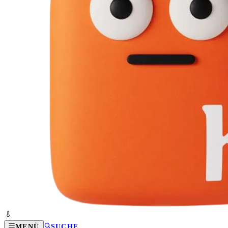
MENÜ
SUCHE