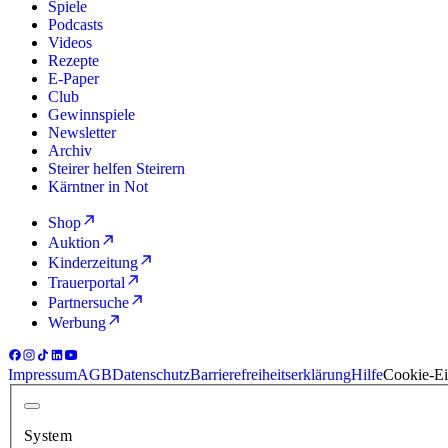
Spiele
Podcasts
Videos
Rezepte
E-Paper
Club
Gewinnspiele
Newsletter
Archiv
Steirer helfen Steirern
Kärntner in Not
Shop
Auktion
Kinderzeitung
Trauerportal
Partnersuche
Werbung
Impressum
AGB
Datenschutz
Barrierefreiheitserklärung
Hilfe
Cookie-Ei
System