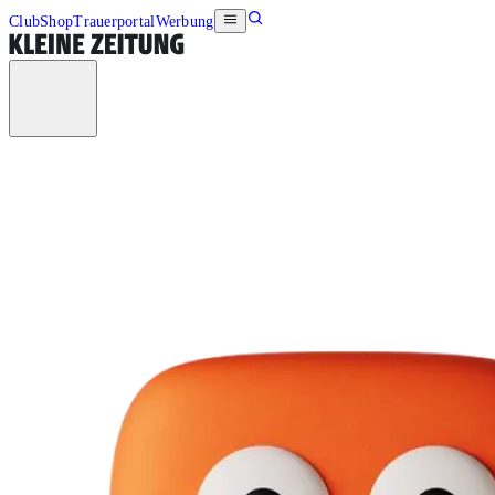
Club
Shop
Trauerportal
Werbung