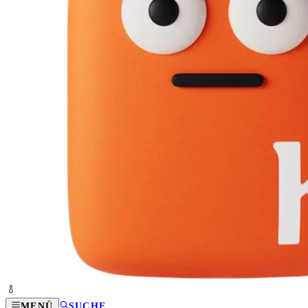
MENÜ
SUCHE