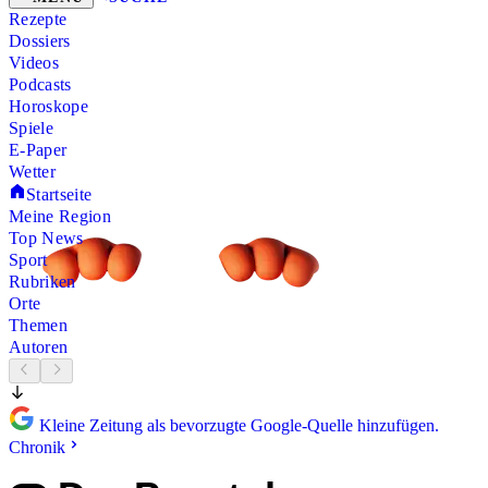
Rezepte
Dossiers
Videos
Podcasts
Horoskope
Spiele
E-Paper
Wetter
Startseite
Meine Region
Top News
Sport
Rubriken
Orte
Themen
Autoren
Kleine Zeitung als bevorzugte Google-Quelle hinzufügen.
Chronik