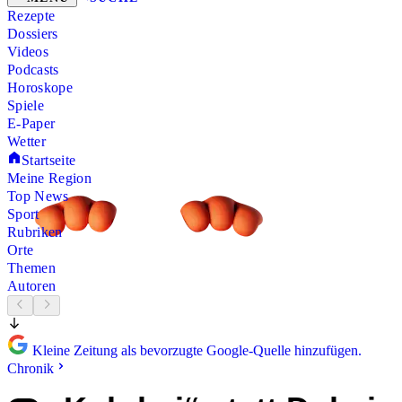
Rezepte
Dossiers
Videos
Podcasts
Horoskope
Spiele
E-Paper
Wetter
Startseite
Meine Region
Top News
Sport
Rubriken
Orte
Themen
Autoren
Kleine Zeitung als bevorzugte Google-Quelle hinzufügen.
Chronik