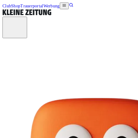
Club
Shop
Trauerportal
Werbung