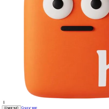
MENÜ
SUCHE