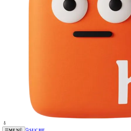
MENÜ
SUCHE