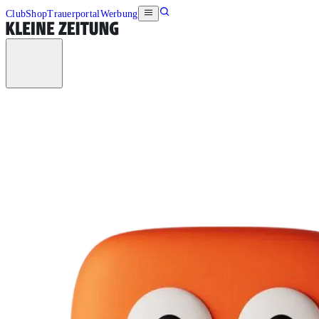
Club
Shop
Trauerportal
Werbung