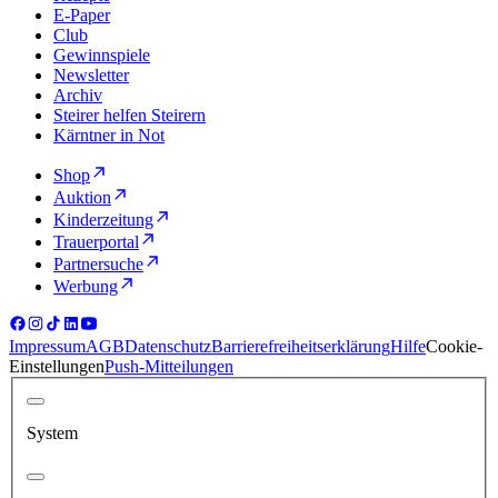
E-Paper
Club
Gewinnspiele
Newsletter
Archiv
Steirer helfen Steirern
Kärntner in Not
Shop
Auktion
Kinderzeitung
Trauerportal
Partnersuche
Werbung
Impressum
AGB
Datenschutz
Barrierefreiheitserklärung
Hilfe
Cookie-
Einstellungen
Push-Mitteilungen
System