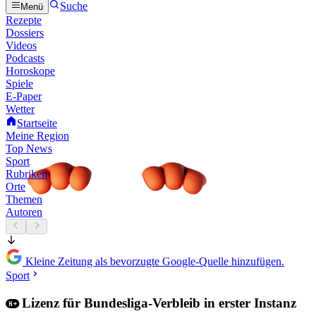
Suche
Menü
Rezepte
Dossiers
Videos
Podcasts
Horoskope
Spiele
E-Paper
Wetter
Startseite
Meine Region
Top News
Sport
Rubriken
Orte
Themen
Autoren
Kleine Zeitung als bevorzugte Google-Quelle hinzufügen.
Sport
Lizenz für Bundesliga-Verbleib in erster Instanz