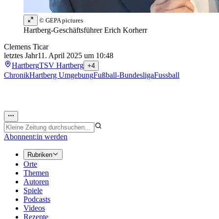
© GEPA pictures
Hartberg-Geschäftsführer Erich Korherr
Clemens Ticar
letztes Jahr
11. April 2025 um 10:48
Hartberg
TSV Hartberg
+4
Chronik
Hartberg Umgebung
Fußball-Bundesliga
Fussball
Abonnent:in werden
Rubriken
Orte
Themen
Autoren
Spiele
Podcasts
Videos
Rezepte