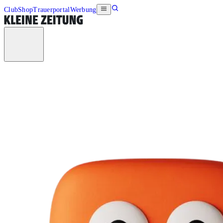
Club
Shop
Trauerportal
Werbung