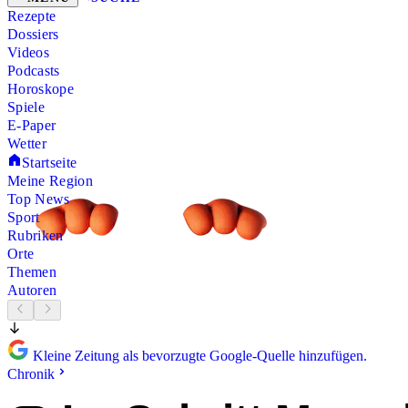
Rezepte
Dossiers
Videos
Podcasts
Horoskope
Spiele
E-Paper
Wetter
Startseite
Meine Region
Top News
Sport
Rubriken
Orte
Themen
Autoren
Kleine Zeitung als bevorzugte Google-Quelle hinzufügen.
Chronik