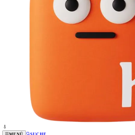
MENÜ
SUCHE