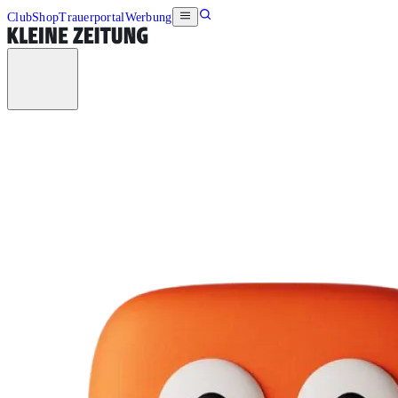
Club
Shop
Trauerportal
Werbung