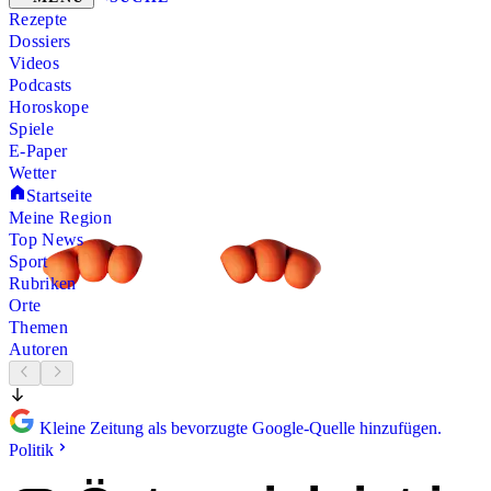
Rezepte
Dossiers
Videos
Podcasts
Horoskope
Spiele
E-Paper
Wetter
Startseite
Meine Region
Top News
Sport
Rubriken
Orte
Themen
Autoren
Kleine Zeitung als bevorzugte Google-Quelle hinzufügen.
Politik