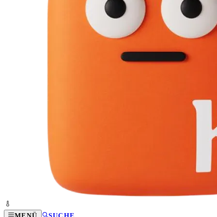
MENÜ
SUCHE