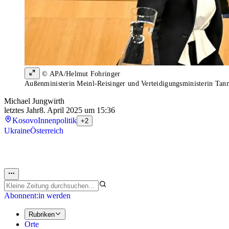
© APA/Helmut Fohringer
Außenministerin Meinl-Reisinger und Verteidigungsministerin Tan
Michael Jungwirth
letztes Jahr
8. April 2025 um 15:36
Kosovo
Innenpolitik
+2
Ukraine
Österreich
Abonnent:in werden
Rubriken
Orte